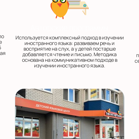
Авторские программы
по
Используется комплексный подход в изучении
е
иностранного языка: развиваем речь и
6
восприятие на слух, а у детей постарше
щая
добавляется чтение и письмо. Методика
п
основана на коммуникативном подходе в
с
изучении иностранного языка.