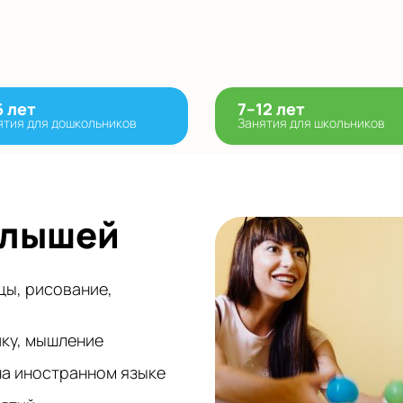
6 лет
7–12 лет
ятия для дошкольников
Занятия для школьников
алышей
цы, рисование,
ику, мышление
на иностранном языке