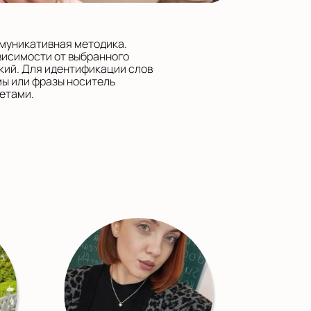
ммуникативная методика.
висимости от выбранного
кий. Для идентификации слов
мы или фразы носитель
етами.