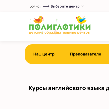
Брянск
Выберите центр
Выберите центр
на О.Н. Строкина
Показать на карте
Выбрать другой город
Наш центр
Преподаватели
Курсы английского языка д