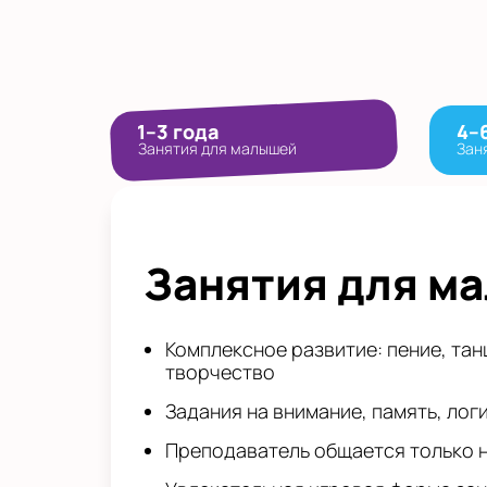
1–3 года
4–
Занятия для малышей
Зан
Занятия для м
Комплексное развитие: пение, тан
творчество
Задания на внимание, память, лог
Преподаватель общается только 