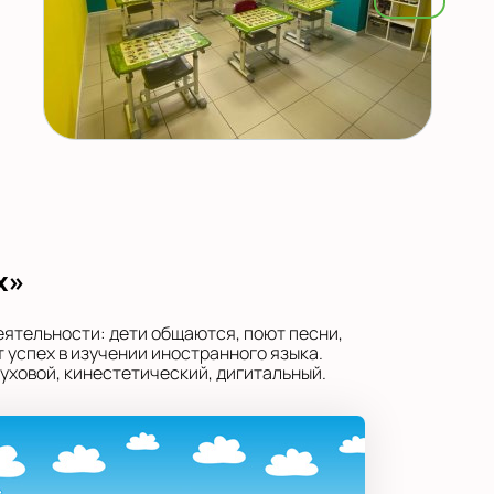
х»
еятельности: дети общаются, поют песни,
 успех в изучении иностранного языка.
уховой, кинестетический, дигитальный.