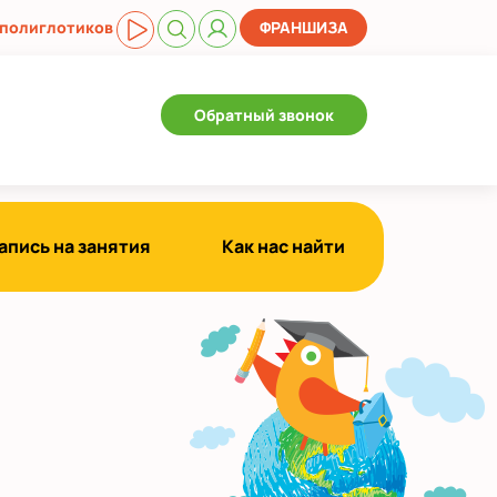
 полиглотиков
ФРАНШИЗА
Обратный звонок
апись на занятия
Как нас найти