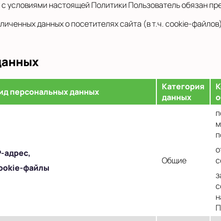
 с условиями настоящей Политики Пользователь обязан пре
личенных данных о посетителях сайта (в т.ч. cookie-файлов
данных
Категория
К
ид персональных данных
данных
о
п
м
п
о
P
-адрес,
Общие
с
ookie-файлы
з
c
н
П