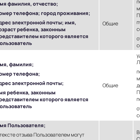
п
мя фамилия, отчество;
м
омер телефона; город проживания;
П
п
дрес электронной почты; имя,
Общие
с
озраст ребенка, законным
редставителем которого является
о
ользователь
с
у
Л
мя, фамилия;
п
омер телефона;
м
дрес электронной почты;
Общие
д
П
мя ребенка, законным
п
редставителем которого является
ользователь
о
с
мя Пользователя;
В
 тексте отзыва Пользователем могут
С