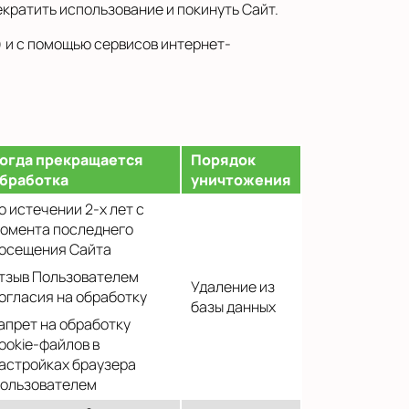
кратить использование и покинуть Сайт.
) и с помощью сервисов интернет-
огда прекращается
Порядок
бработка
уничтожения
о истечении 2-х лет с
омента последнего
осещения Сайта
тзыв Пользователем
Удаление из
огласия на обработку
базы данных
апрет на обработку
ookie-файлов в
астройках браузера
ользователем