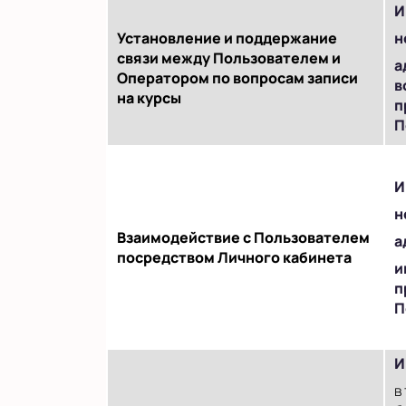
И
Установление и поддержание
н
связи между Пользователем и
а
Оператором по вопросам записи
в
на курсы
п
П
И
н
Взаимодействие с Пользователем
а
посредством Личного кабинета
и
п
П
И
в