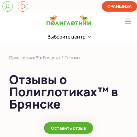
ФРАНШИЗА
Выберите центр
Выберите центр
на О.Н. Строкина
/
Полиглотики™ в Брянске
Отзывы
Показать на карте
Отзывы о
Выбрать другой город
Полиглотиках™ в
Брянске
Оставить отзыв